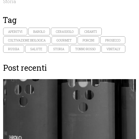
Storia
Tag
APERITVI
BAROLO
CERASUOLO
CHIANTI
COLTIVAZIONE BIOLOGICA
GOURMET
PORCINI
PROSECCO
RUSSIA
SALUTE
STORIA
TONNO ROSSO
VINITALY
Post recenti