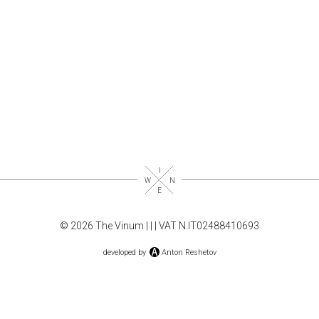
© 2026 The Vinum |
|
| VAT N.IT02488410693
developed by
Anton Reshetov