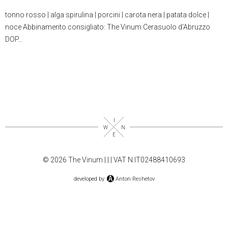
tonno rosso | alga spirulina | porcini | carota nera | patata dolce |
noce Abbinamento consigliato: The Vinum Cerasuolo d'Abruzzo
DOP…
© 2026 The Vinum |
|
| VAT N.IT02488410693
developed by
Anton Reshetov