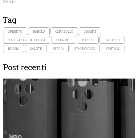
Storia
Tag
APERITVI
BAROLO
CERASUOLO
CHIANTI
COLTIVAZIONE BIOLOGICA
GOURMET
PORCINI
PROSECCO
RUSSIA
SALUTE
STORIA
TONNO ROSSO
VINITALY
Post recenti