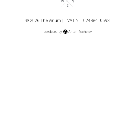
© 2026 The Vinum |
|
| VAT N.IT02488410693
developed by
Anton Reshetov