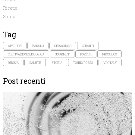
Ricette
Storia
Tag
APERITVI
BAROLO
CERASUOLO
CHIANTI
COLTIVAZIONE BIOLOGICA
GOURMET
PORCINI
PROSECCO
RUSSIA
SALUTE
STORIA
TONNO ROSSO
VINITALY
Post recenti