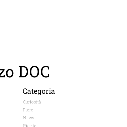
zo DOC
Categoria
Curiosità
Fiere
News
Ricette