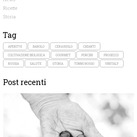
Ricette
Storia
Tag
APERITVI
BAROLO
CERASUOLO
CHIANTI
COLTIVAZIONE BIOLOGICA
GOURMET
PORCINI
PROSECCO
RUSSIA
SALUTE
STORIA
TONNO ROSSO
VINITALY
Post recenti