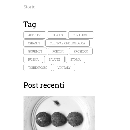
Storia
Tag
APERITVI
BAROLO
CERASUOLO
CHIANTI
COLTIVAZIONE BIOLOGICA
GOURMET
PORCINI
PROSECCO
RUSSIA
SALUTE
STORIA
TONNO ROSSO
VINITALY
Post recenti