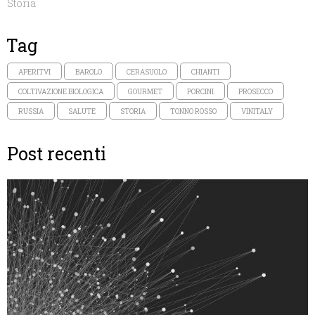
Storia
Tag
APERITVI
BAROLO
CERASUOLO
CHIANTI
COLTIVAZIONE BIOLOGICA
GOURMET
PORCINI
PROSECCO
RUSSIA
SALUTE
STORIA
TONNO ROSSO
VINITALY
Post recenti