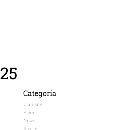
25
Categoria
Curiosità
Fiere
News
Ricette