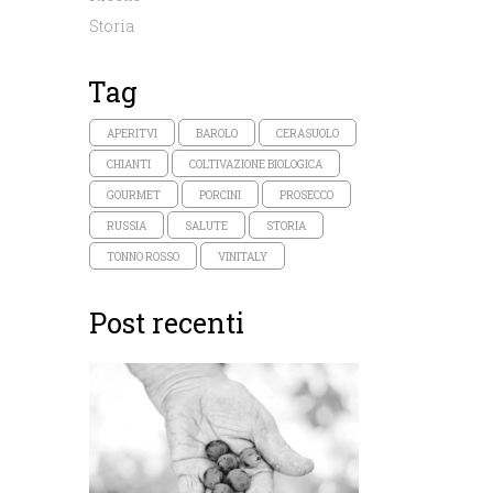
Storia
Tag
APERITVI
BAROLO
CERASUOLO
CHIANTI
COLTIVAZIONE BIOLOGICA
GOURMET
PORCINI
PROSECCO
RUSSIA
SALUTE
STORIA
TONNO ROSSO
VINITALY
Post recenti