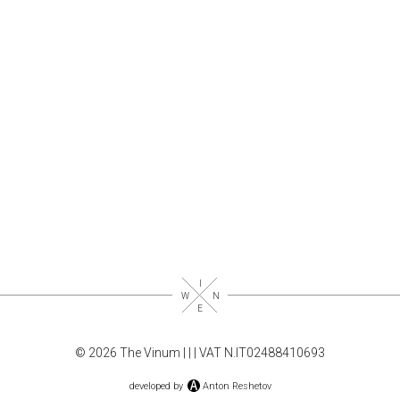
© 2026 The Vinum |
|
| VAT N.IT02488410693
developed by
Anton Reshetov