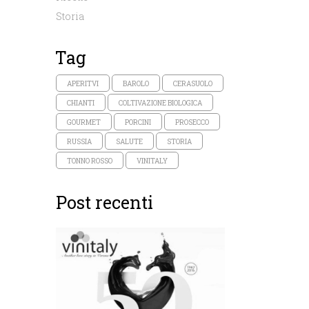
Storia
Tag
APERITVI
BAROLO
CERASUOLO
CHIANTI
COLTIVAZIONE BIOLOGICA
GOURMET
PORCINI
PROSECCO
RUSSIA
SALUTE
STORIA
TONNO ROSSO
VINITALY
Post recenti