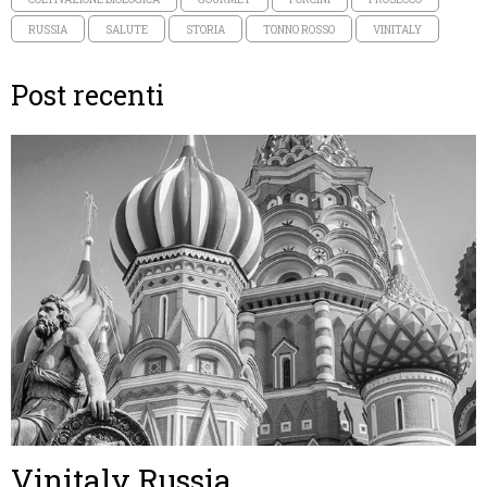
RUSSIA
SALUTE
STORIA
TONNO ROSSO
VINITALY
Post recenti
Vinitaly Russia