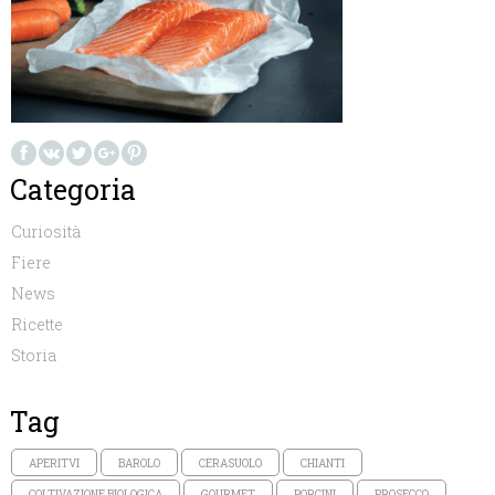
Categoria
Curiosità
Fiere
News
Ricette
Storia
Tag
APERITVI
BAROLO
CERASUOLO
CHIANTI
COLTIVAZIONE BIOLOGICA
GOURMET
PORCINI
PROSECCO