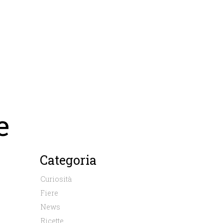
e
Categoria
Curiosità
Fiere
News
Ricette