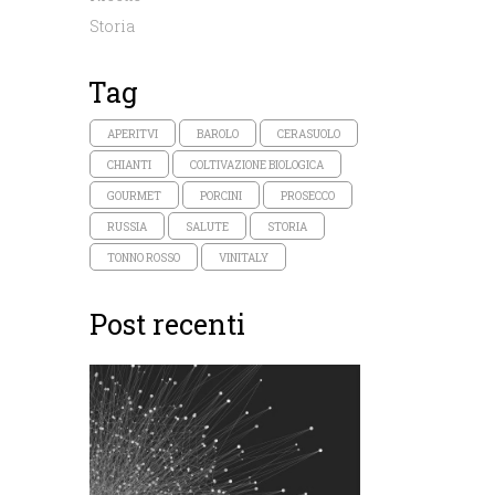
Storia
Tag
APERITVI
BAROLO
CERASUOLO
CHIANTI
COLTIVAZIONE BIOLOGICA
GOURMET
PORCINI
PROSECCO
RUSSIA
SALUTE
STORIA
TONNO ROSSO
VINITALY
Post recenti