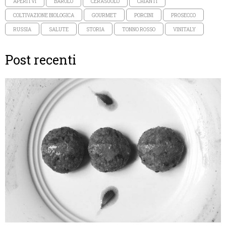
APERITVI
BAROLO
CERASUOLO
CHIANTI
COLTIVAZIONE BIOLOGICA
GOURMET
PORCINI
PROSECCO
RUSSIA
SALUTE
STORIA
TONNO ROSSO
VINITALY
Post recenti