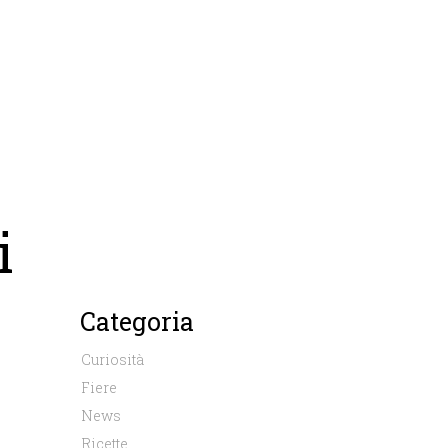
i
Categoria
Curiosità
Fiere
News
Ricette