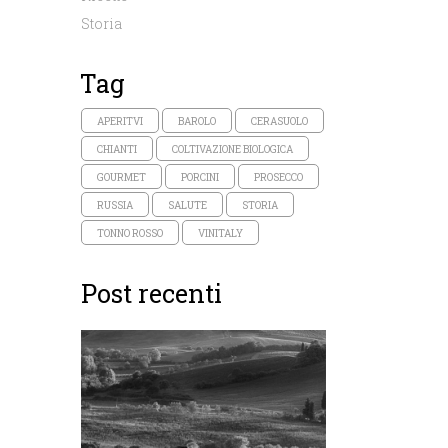
Storia
Tag
APERITVI
BAROLO
CERASUOLO
CHIANTI
COLTIVAZIONE BIOLOGICA
GOURMET
PORCINI
PROSECCO
RUSSIA
SALUTE
STORIA
TONNO ROSSO
VINITALY
Post recenti