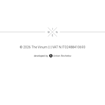
© 2026 The Vinum |
|
| VAT N.IT02488410693
developed by
Anton Reshetov