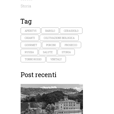
Storia
Tag
APERITVI
BAROLO
CERASUOLO
CHIANTI
COLTIVAZIONE BIOLOGICA
GOURMET
PORCINI
PROSECCO
RUSSIA
SALUTE
STORIA
TONNO ROSSO
VINITALY
Post recenti