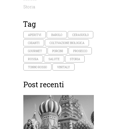
Storia
Tag
APERITVI
BAROLO
CERASUOLO
CHIANTI
COLTIVAZIONE BIOLOGICA
GOURMET
PORCINI
PROSECCO
RUSSIA
SALUTE
STORIA
TONNO ROSSO
VINITALY
Post recenti