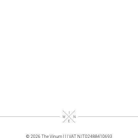
© 2026 The Vinum |
|
| VAT N.IT02488410693