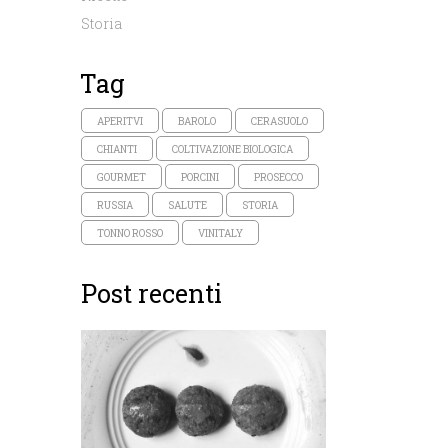
Storia
Tag
APERITVI
BAROLO
CERASUOLO
CHIANTI
COLTIVAZIONE BIOLOGICA
GOURMET
PORCINI
PROSECCO
RUSSIA
SALUTE
STORIA
TONNO ROSSO
VINITALY
Post recenti