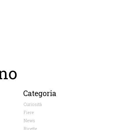
ino
Categoria
Curiosità
Fiere
News
Ricette