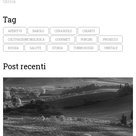
Storia
Tag
APERITVI
BAROLO
CERASUOLO
CHIANTI
COLTIVAZIONE BIOLOGICA
GOURMET
PORCINI
PROSECCO
RUSSIA
SALUTE
STORIA
TONNO ROSSO
VINITALY
Post recenti