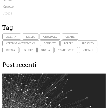
Ricette
Storia
Tag
APERITVI
BAROLO
CERASUOLO
CHIANTI
COLTIVAZIONE BIOLOGICA
GOURMET
PORCINI
PROSECCO
RUSSIA
SALUTE
STORIA
TONNO ROSSO
VINITALY
Post recenti