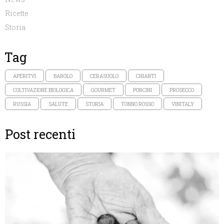
Ricette
Storia
Tag
APERITVI
BAROLO
CERASUOLO
CHIANTI
COLTIVAZIONE BIOLOGICA
GOURMET
PORCINI
PROSECCO
RUSSIA
SALUTE
STORIA
TONNO ROSSO
VINITALY
Post recenti