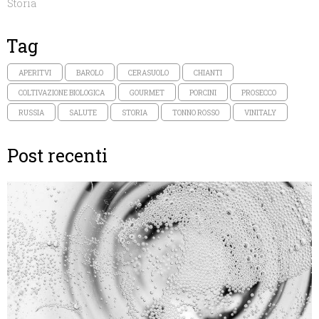
Storia
Tag
APERITVI
BAROLO
CERASUOLO
CHIANTI
COLTIVAZIONE BIOLOGICA
GOURMET
PORCINI
PROSECCO
RUSSIA
SALUTE
STORIA
TONNO ROSSO
VINITALY
Post recenti