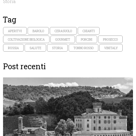
Storia
Tag
APERITVI
BAROLO
CERASUOLO
CHIANTI
COLTIVAZIONE BIOLOGICA
GOURMET
PORCINI
PROSECCO
RUSSIA
SALUTE
STORIA
TONNO ROSSO
VINITALY
Post recenti