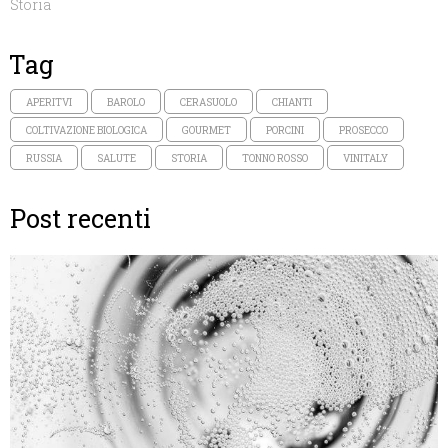
Storia
Tag
APERITVI
BAROLO
CERASUOLO
CHIANTI
COLTIVAZIONE BIOLOGICA
GOURMET
PORCINI
PROSECCO
RUSSIA
SALUTE
STORIA
TONNO ROSSO
VINITALY
Post recenti