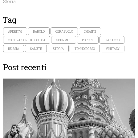
Storia
Tag
APERITVI
BAROLO
CERASUOLO
CHIANTI
COLTIVAZIONE BIOLOGICA
GOURMET
PORCINI
PROSECCO
RUSSIA
SALUTE
STORIA
TONNO ROSSO
VINITALY
Post recenti