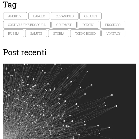
Tag
APERITVI
BAROLO
CERASUOLO
CHIANTI
COLTIVAZIONE BIOLOGICA
GOURMET
PORCINI
PROSECCO
RUSSIA
SALUTE
STORIA
TONNO ROSSO
VINITALY
Post recenti