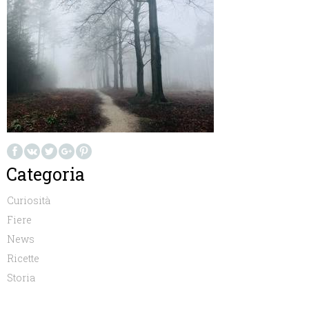
Categoria
Curiosità
Fiere
News
Ricette
Storia