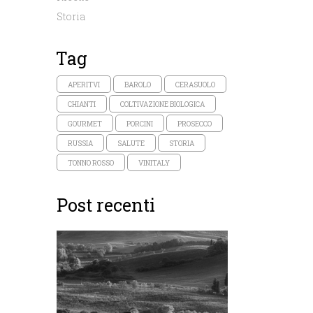
Storia
Tag
APERITVI
BAROLO
CERASUOLO
CHIANTI
COLTIVAZIONE BIOLOGICA
GOURMET
PORCINI
PROSECCO
RUSSIA
SALUTE
STORIA
TONNO ROSSO
VINITALY
Post recenti