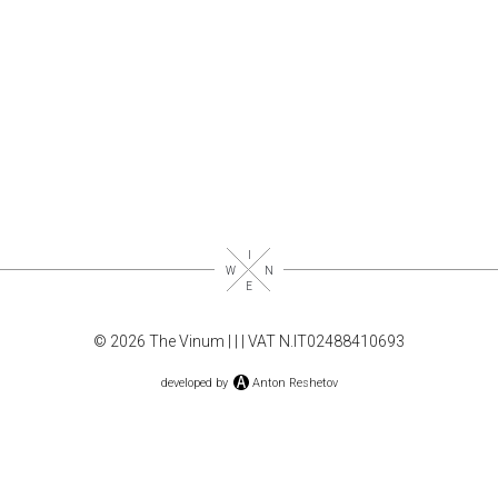
© 2026 The Vinum |
|
| VAT N.IT02488410693
developed by
Anton Reshetov