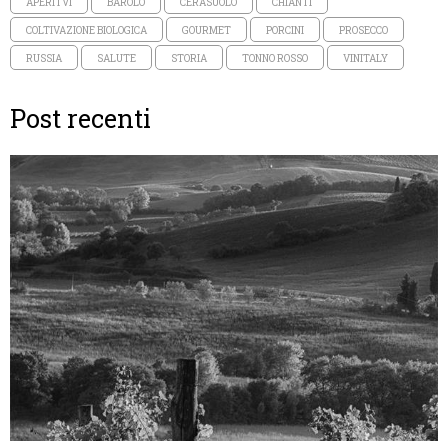
APERITVI
BAROLO
CERASUOLO
CHIANTI
COLTIVAZIONE BIOLOGICA
GOURMET
PORCINI
PROSECCO
RUSSIA
SALUTE
STORIA
TONNO ROSSO
VINITALY
Post recenti