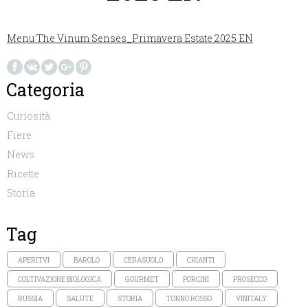
Menu The Vinum Senses_Primavera Estate 2025 EN
Categoria
Curiosità
Fiere
News
Ricette
Storia
Tag
APERITVI
BAROLO
CERASUOLO
CHIANTI
COLTIVAZIONE BIOLOGICA
GOURMET
PORCINI
PROSECCO
RUSSIA
SALUTE
STORIA
TONNO ROSSO
VINITALY