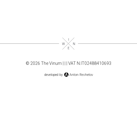
© 2026 The Vinum |
|
| VAT N.IT02488410693
developed by
Anton Reshetov