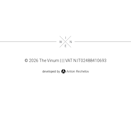
© 2026 The Vinum |
|
| VAT N.IT02488410693
developed by
Anton Reshetov