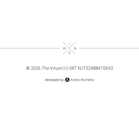
© 2026 The Vinum |
|
| VAT N.IT02488410693
developed by
Anton Reshetov