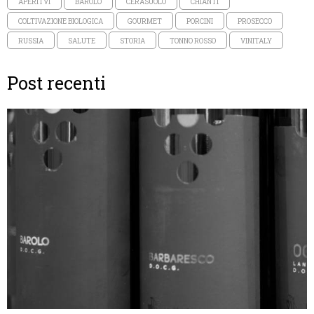
APERITVI
BAROLO
CERASUOLO
CHIANTI
COLTIVAZIONE BIOLOGICA
GOURMET
PORCINI
PROSECCO
RUSSIA
SALUTE
STORIA
TONNO ROSSO
VINITALY
Post recenti