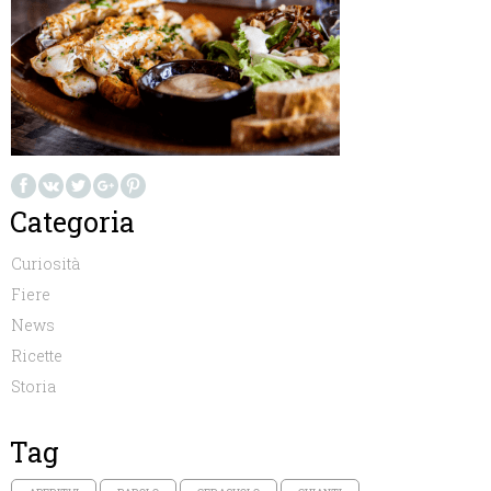
Categoria
Curiosità
Fiere
News
Ricette
Storia
Tag