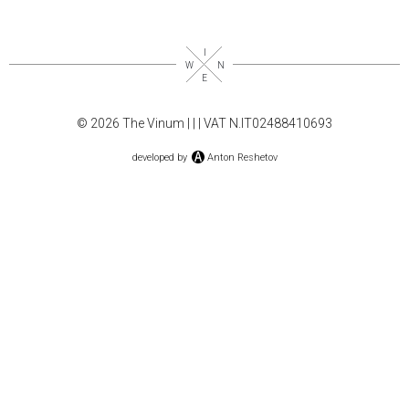
© 2026 The Vinum |
|
| VAT N.IT02488410693
developed by
Anton Reshetov