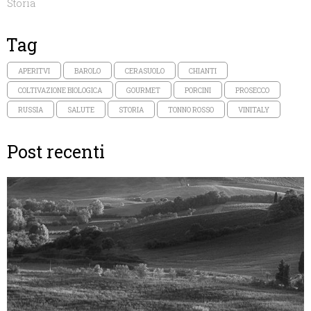
Storia
Tag
APERITVI
BAROLO
CERASUOLO
CHIANTI
COLTIVAZIONE BIOLOGICA
GOURMET
PORCINI
PROSECCO
RUSSIA
SALUTE
STORIA
TONNO ROSSO
VINITALY
Post recenti