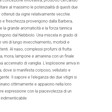
di concezione innovativa, prodotto cercando
ltare al massimo le potenzialità di questi due
i, ottenuti da vigne relativamente vecchie.
e e freschezza provengono dalla Barbera,
e la grande aromaticità e la forza tannica
ngono dal Nebbiolo. Una miscela in grado di
e vini di lungo invecchiamento, morbidi e
tenti. Al naso, complessi profumi di frutta
a, mora, lampone e amarena con un finale
a accennato di vaniglia. L'esplosione arriva in
, dove si manifesta corposo, vellutato e
ente. Il sapore e l'eleganza dei due vitigni si
nano ottimamente e appaiono nella loro
ore espressione con la piacevolezza di un
 indimenticabile.