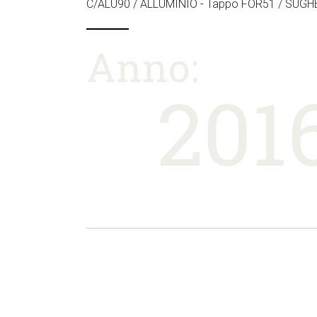
C/ALU90 / ALLUMINIO - Tappo FOR51 / SUG
Anno:
201