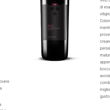
Vino 
di esa
n
vitign
Color
mentr
prove
crear
persis
matur
appen
bocca
avvolg
rovere
combi
ia
migli
gusto
a