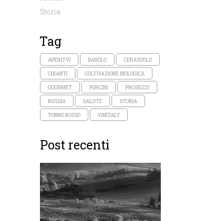
Storia
Tag
APERITVI
BAROLO
CERASUOLO
CHIANTI
COLTIVAZIONE BIOLOGICA
GOURMET
PORCINI
PROSECCO
RUSSIA
SALUTE
STORIA
TONNO ROSSO
VINITALY
Post recenti