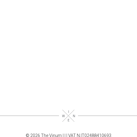
© 2026 The Vinum |
|
| VAT N.IT02488410693