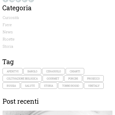
Categoria
Curiosità
Fiere
News
Ricette
Storia
Tag
APERITVI
BAROLO
CERASUOLO
CHIANTI
COLTIVAZIONE BIOLOGICA
GOURMET
PORCINI
PROSECCO
RUSSIA
SALUTE
STORIA
TONNO ROSSO
VINITALY
Post recenti