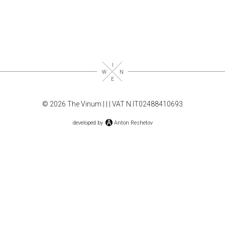
© 2026 The Vinum |
|
| VAT N.IT02488410693
developed by
Anton Reshetov