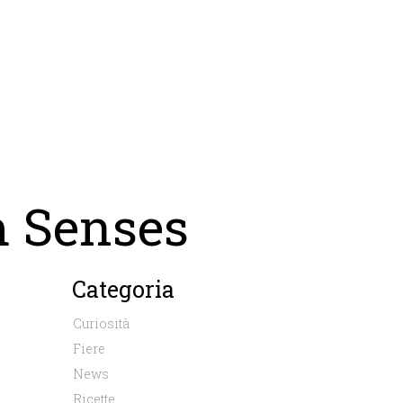
m Senses
Categoria
Curiosità
Fiere
News
Ricette