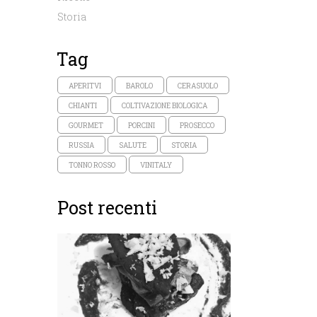
Storia
Tag
APERITVI
BAROLO
CERASUOLO
CHIANTI
COLTIVAZIONE BIOLOGICA
GOURMET
PORCINI
PROSECCO
RUSSIA
SALUTE
STORIA
TONNO ROSSO
VINITALY
Post recenti